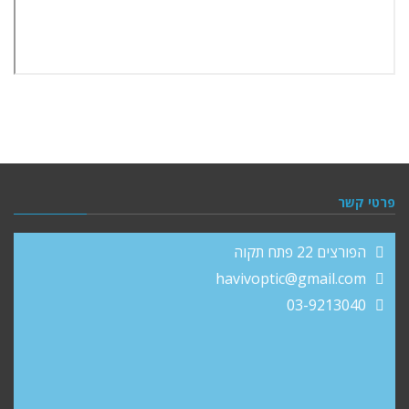
פרטי קשר
הפורצים 22 פתח תקוה
havivoptic@gmail.com
03-9213040