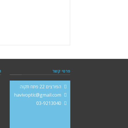
פרטי קשר
ה
הפורצים 22 פתח תקוה
havivoptic@gmail.com
03-9213040