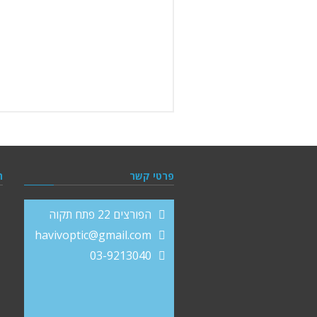
פרטי קשר
ה
הפורצים 22 פתח תקוה
havivoptic@gmail.com
03-9213040